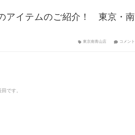
のアイテムのご紹介！ 東京・南
東京南青山店
コメント
長田です。