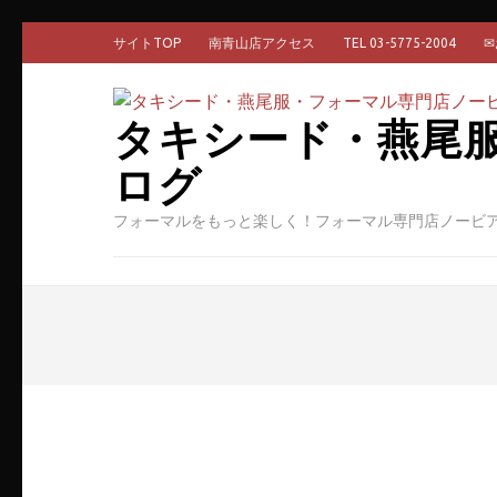
コ
サイトTOP
南青山店アクセス
TEL 03-5775-2004
✉
ン
テ
ン
タキシード・燕尾
ツ
ログ
へ
ス
キ
フォーマルをもっと楽しく！フォーマル専門店ノービ
ッ
プ
(Enter
を
押
す)