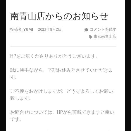
南青山店からのお知らせ
南
投稿者:
YUMI
2023年8月2日
コメントを残す
青
東京南青山店
山
店
HPをご覧くださりありがとうございます。
か
ら
誠に勝手ながら、下記お休みとさせていただきま
の
す。
お
知
ご不便をおかけしますが、どうぞよろしくお願い
ら
致します。
せ
お問合せについては、HPから頂戴できますと幸い
です。