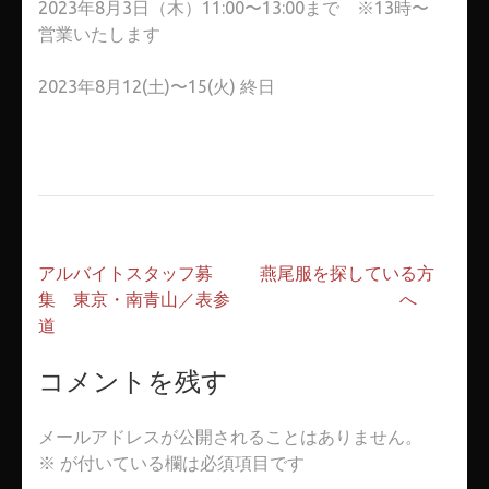
2023年8月3日（木）11:00〜13:00まで ※13時〜
営業いたします
2023年8月12(土)〜15(火) 終日
投
アルバイトスタッフ募
燕尾服を探している方
稿
集 東京・南青山／表参
へ
ナ
道
ビ
ゲ
コメントを残す
ー
シ
メールアドレスが公開されることはありません。
ョ
※
が付いている欄は必須項目です
ン