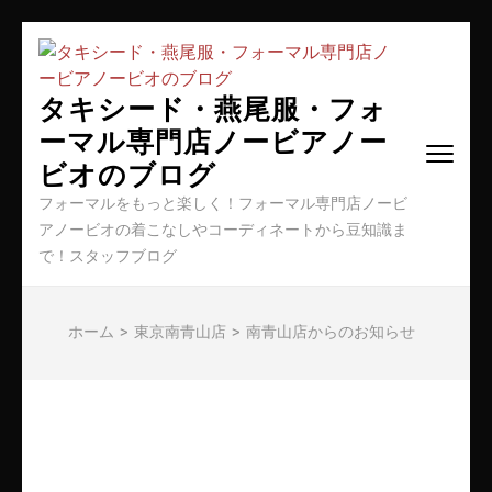
コ
ン
テ
タキシード・燕尾服・フォ
ン
ーマル専門店ノービアノー
ツ
ビオのブログ
へ
ス
フォーマルをもっと楽しく！フォーマル専門店ノービ
キ
アノービオの着こなしやコーディネートから豆知識ま
ッ
で！スタッフブログ
プ
(Enter
を
ホーム
>
東京南青山店
>
南青山店からのお知らせ
押
す)