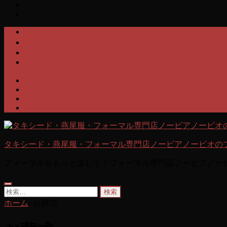
サイトTOP
南青山店アクセス
TEL 03-5775-2004
✉お問合せ
タキシード・燕尾服・フォーマル専門店ノービアノービオの
フォーマルをもっと楽しく！フォーマル専門店ノービアノー
検
索:
ホーム
>
お葬式