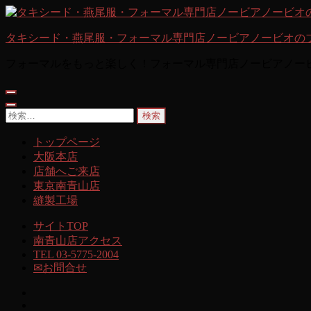
コ
ン
タキシード・燕尾服・フォーマル専門店ノービアノービオの
テ
ン
フォーマルをもっと楽しく！フォーマル専門店ノービアノー
ツ
へ
ス
キ
検
ッ
索:
トップページ
プ
(Enter
大阪本店
を
店舗へご来店
押
東京南青山店
す)
縫製工場
サイトTOP
南青山店アクセス
TEL 03-5775-2004
✉お問合せ