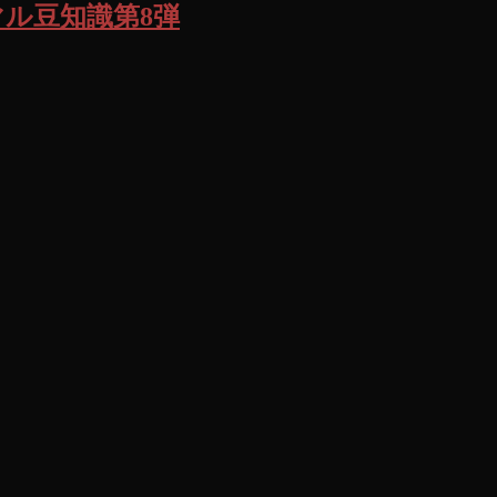
ル豆知識第8弾