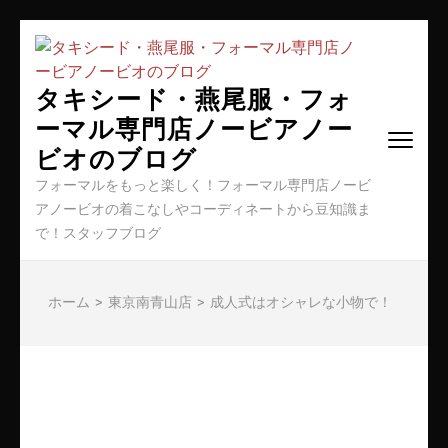
コ
ン
テ
タキシード・燕尾服・フォ
ン
ーマル専門店ノービアノー
ツ
ビオのブログ
へ
ス
フォーマルをもっと楽しく！フォーマル専門店ノービ
キ
アノービオの着こなしやコーディネートから豆知識ま
ッ
で！スタッフブログ
プ
(Enter
を
ホーム
>
東京南青山店
>
成人式はオシャレな小物で！
押
す)