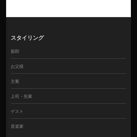
スタイリング
新郎
お父様
主賓
上司・先輩
ゲスト
音楽家