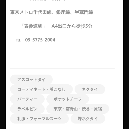
東京メトロ千代田線、銀座線、半蔵門線
「表参道駅」 A4出口から徒歩5分
℡ 03-5775-2004
アスコットタイ
コーディネート・着こなし
ネクタイ
パーティー
ポケットチーフ
ラペルピン
東京・南青山・渋谷・原宿
礼服・フォーマルスーツ
蝶ネクタイ