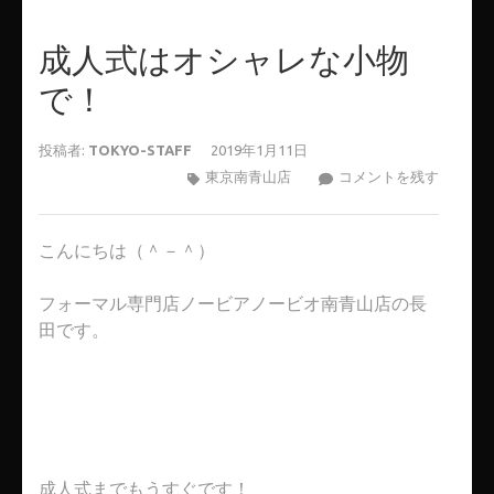
成人式はオシャレな小物
で！
投稿者:
TOKYO-STAFF
2019年1月11日
成
東京南青山店
コメントを残す
人
式
こんにちは（＾－＾）
は
オ
フォーマル専門店ノービアノービオ南青山店の長
シ
田です。
ャ
レ
な
小
物
で！
成人式までもうすぐです！