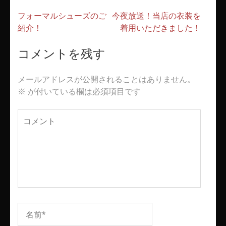
投
フォーマルシューズのご
今夜放送！当店の衣装を
稿
紹介！
着用いただきました！
ナ
ビ
コメントを残す
ゲ
ー
メールアドレスが公開されることはありません。
シ
※
が付いている欄は必須項目です
ョ
ン