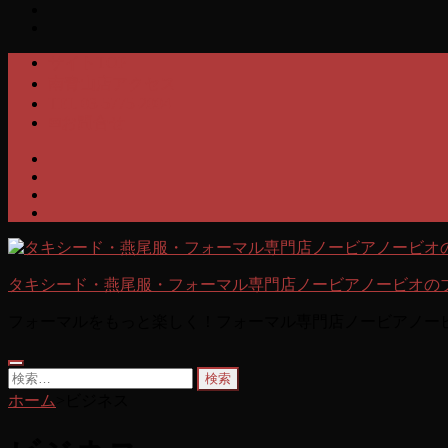
サイトTOP
南青山店アクセス
TEL 03-5775-2004
✉お問合せ
タキシード・燕尾服・フォーマル専門店ノービアノービオの
フォーマルをもっと楽しく！フォーマル専門店ノービアノー
検
索:
ホーム
>
ビジネス