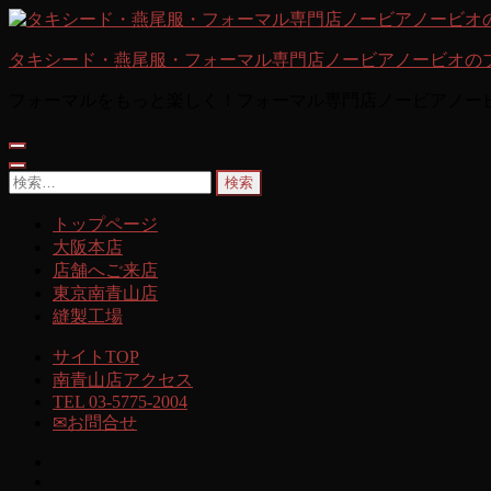
コ
ン
タキシード・燕尾服・フォーマル専門店ノービアノービオの
テ
ン
フォーマルをもっと楽しく！フォーマル専門店ノービアノー
ツ
へ
ス
キ
検
ッ
索:
トップページ
プ
(Enter
大阪本店
を
店舗へご来店
押
東京南青山店
す)
縫製工場
サイトTOP
南青山店アクセス
TEL 03-5775-2004
✉お問合せ