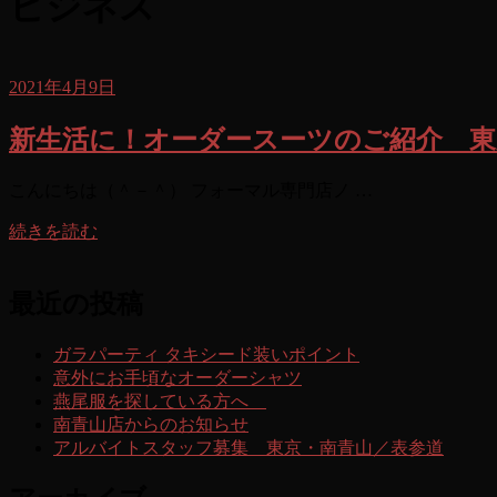
ビジネス
2021年4月9日
新生活に！オーダースーツのご紹介 東
こんにちは（＾－＾） フォーマル専門店ノ …
続きを読む
最近の投稿
ガラパーティ タキシード装いポイント
意外にお手頃なオーダーシャツ
燕尾服を探している方へ
南青山店からのお知らせ
アルバイトスタッフ募集 東京・南青山／表参道