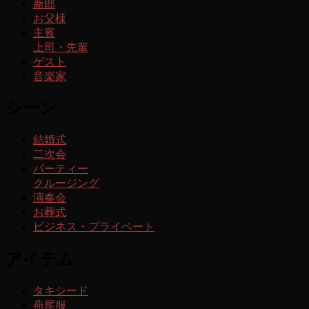
新郎
お父様
主賓
上司・先輩
ゲスト
音楽家
シーン
結婚式
二次会
パーティー
クルージング
演奏会
お葬式
ビジネス・プライベート
アイテム
タキシード
燕尾服