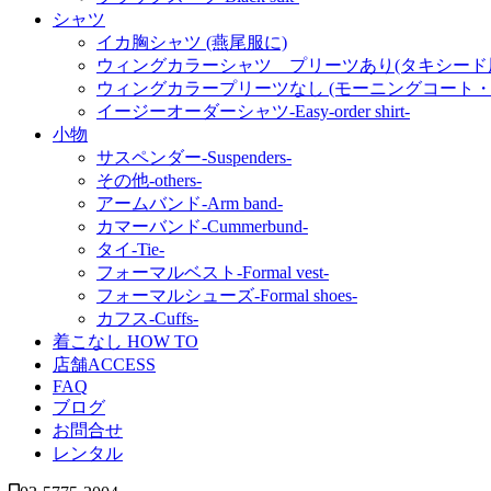
シャツ
イカ胸シャツ (燕尾服に)
ウィングカラーシャツ プリーツあり(タキシード用
ウィングカラープリーツなし (モーニングコート・
イージーオーダーシャツ‐Easy-order shirt‐
小物
サスペンダー‐Suspenders‐
その他‐others‐
アームバンド‐Arm band‐
カマーバンド‐Cummerbund‐
タイ‐Tie‐
フォーマルベスト‐Formal vest‐
フォーマルシューズ‐Formal shoes‐
カフス‐Cuffs‐
着こなし HOW TO
店舗ACCESS
FAQ
ブログ
お問合せ
レンタル