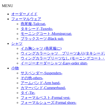
MENU
オーダーメイド
フォーマルウェア
燕尾服‐Tailcoat‐
タキシード‐Tuxedo‐
モーニングコート‐Morningcoat‐
ブラックスーツ‐Black suit‐
シャツ
イカ胸シャツ (燕尾服に)
ウィングカラーシャツ プリーツあり(タキシード用
ウィングカラープリーツなし (モーニングコート・
イージーオーダーシャツ‐Easy-order shirt‐
小物
サスペンダー‐Suspenders‐
その他‐others‐
アームバンド‐Arm band‐
カマーバンド‐Cummerbund‐
タイ‐Tie‐
フォーマルベスト‐Formal vest‐
フォーマルシューズ‐Formal shoes‐