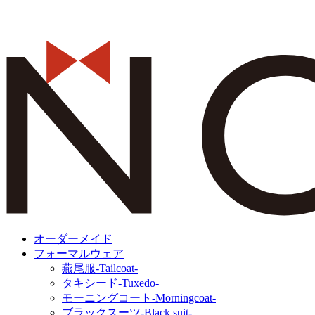
オーダーメイド
フォーマルウェア
燕尾服‐Tailcoat‐
タキシード‐Tuxedo‐
モーニングコート‐Morningcoat‐
ブラックスーツ‐Black suit‐