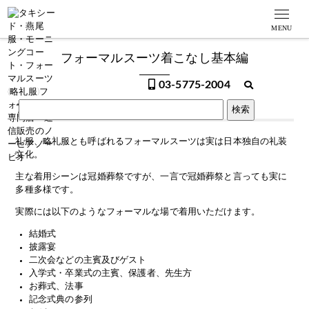
MENU
フォーマルスーツ着こなし基本編
03-5775-2004
フォーマルスーツ
とは
礼服、略礼服とも呼ばれるフォーマルスーツ
は実は日本独自の礼装
文化。
主な着用シーンは冠婚葬祭ですが、一言で冠婚葬祭と言っても実に
多種多様です。
実際には以下のようなフォーマルな場で着用いただけます。
結婚式
披露宴
二次会などの主賓及びゲスト
入学式・卒業式の主賓、保護者、先生方
お葬式、法事
記念式典の参列